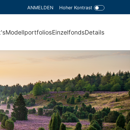
ANMELDEN
Hoher Kontrast
t's
Modellportfolios
Einzelfonds
Details